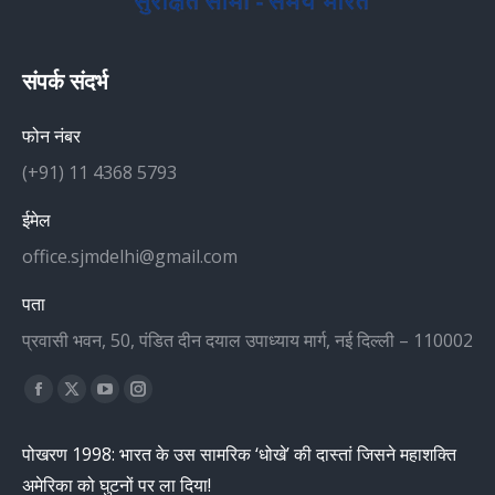
संपर्क संदर्भ
फोन नंबर
(+91) 11 4368 5793
ईमेल
office.sjmdelhi@gmail.com
पता
प्रवासी भवन, 50, पंडित दीन दयाल उपाध्याय मार्ग, नई दिल्ली – 110002
Find us on:
Facebook
X
YouTube
Instagram
page
page
page
page
पोखरण 1998: भारत के उस सामरिक ‘धोखे’ की दास्तां जिसने महाशक्ति
opens
opens
opens
opens
अमेरिका को घुटनों पर ला दिया!
in
in
in
in