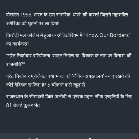
page
page
page
page
पोखरण 1998: भारत के उस सामरिक ‘धोखे’ की दास्तां जिसने महाशक्ति
opens
opens
opens
opens
अमेरिका को घुटनों पर ला दिया!
in
in
in
in
new
new
new
new
किरोड़ी मल कॉलेज में हुआ क ऑडिटोरियम में “Know Our Borders”
window
window
window
window
का कार्यक्रम
“ग्रेट निकोबार परियोजना: राष्ट्र निर्माण या ‘विकास के नाम पर विनाश’ की
राजनीति?”
ग्रेट निकोबार प्रोजेक्ट: क्या भारत को ‘जैविक संग्रहालय’ बनाए रखने की
कोई वैश्विक साजिश है? 5 चौंकाने वाले खुलासे
राजस्थान के सीमावर्ती जिले फलोदी से प्रेरक पहल: सीमा प्रहरियों के लिए
81 डेजर्ट कूलर भेंट