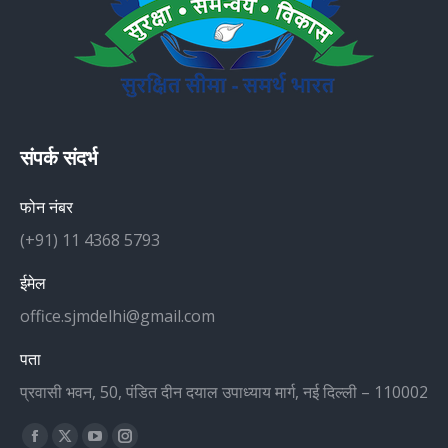
संपर्क संदर्भ
फोन नंबर
(+91) 11 4368 5793
ईमेल
office.sjmdelhi@gmail.com
पता
प्रवासी भवन, 50, पंडित दीन दयाल उपाध्याय मार्ग, नई दिल्ली – 110002
Find us on:
Facebook
X
YouTube
Instagram