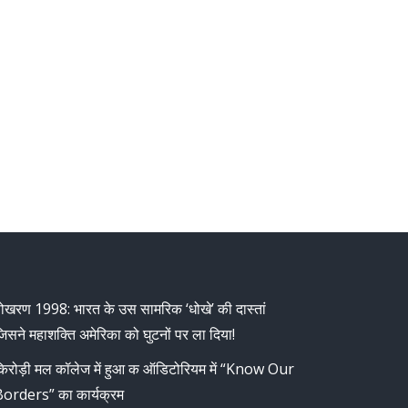
ोखरण 1998: भारत के उस सामरिक ‘धोखे’ की दास्तां
िसने महाशक्ति अमेरिका को घुटनों पर ला दिया!
िरोड़ी मल कॉलेज में हुआ क ऑडिटोरियम में “Know Our
orders” का कार्यक्रम