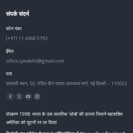
संपर्क संदर्भ
फोन नंबर
(+91) 11 4368 5793
ईमेल
office.sjmdelhi@gmail.com
पता
प्रवासी भवन, 50, पंडित दीन दयाल उपाध्याय मार्ग, नई दिल्ली – 110002
Find us on:
Facebook
X
YouTube
Instagram
page
page
page
page
पोखरण 1998: भारत के उस सामरिक ‘धोखे’ की दास्तां जिसने महाशक्ति
opens
opens
opens
opens
अमेरिका को घुटनों पर ला दिया!
in
in
in
in
new
new
new
new