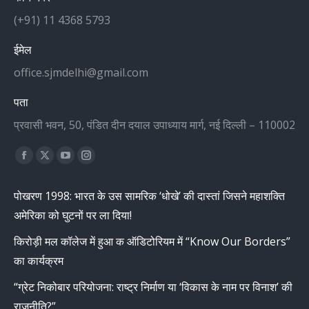
(+91) 11 4368 5793
ईमेल
office.sjmdelhi@gmail.com
पता
प्रवासी भवन, 50, पंडित दीन दयाल उपाध्याय मार्ग, नई दिल्ली – 110002
Find us on:
Facebook
X
YouTube
Instagram
page
page
page
page
पोखरण 1998: भारत के उस सामरिक ‘धोखे’ की दास्तां जिसने महाशक्ति
opens
opens
opens
opens
अमेरिका को घुटनों पर ला दिया!
in
in
in
in
new
new
new
new
किरोड़ी मल कॉलेज में हुआ क ऑडिटोरियम में “Know Our Borders”
window
window
window
window
का कार्यक्रम
“ग्रेट निकोबार परियोजना: राष्ट्र निर्माण या ‘विकास के नाम पर विनाश’ की
राजनीति?”