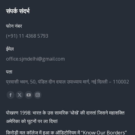
संपर्क संदर्भ
फोन नंबर
(+91) 11 4368 5793
ईमेल
office.sjmdelhi@gmail.com
पता
प्रवासी भवन, 50, पंडित दीन दयाल उपाध्याय मार्ग, नई दिल्ली – 110002
Find us on:
Facebook
X
YouTube
Instagram
page
page
page
page
पोखरण 1998: भारत के उस सामरिक ‘धोखे’ की दास्तां जिसने महाशक्ति
opens
opens
opens
opens
अमेरिका को घुटनों पर ला दिया!
in
in
in
in
new
new
new
new
किरोड़ी मल कॉलेज में हुआ क ऑडिटोरियम में “Know Our Borders”