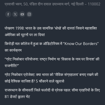
प्रवासी भवन, 50, पंडित दीन दयाल उपाध्याय मार्ग, नई दिल्ली – 110002
Find us on:
Facebook
X
YouTube
Instagram
page
page
page
page
पोखरण 1998: भारत के उस सामरिक ‘धोखे’ की दास्तां जिसने महाशक्ति
opens
opens
opens
opens
अमेरिका को घुटनों पर ला दिया!
in
in
in
in
new
new
new
new
किरोड़ी मल कॉलेज में हुआ क ऑडिटोरियम में “Know Our Borders”
window
window
window
window
का कार्यक्रम
“ग्रेट निकोबार परियोजना: राष्ट्र निर्माण या ‘विकास के नाम पर विनाश’ की
राजनीति?”
ग्रेट निकोबार प्रोजेक्ट: क्या भारत को ‘जैविक संग्रहालय’ बनाए रखने की
कोई वैश्विक साजिश है? 5 चौंकाने वाले खुलासे
राजस्थान के सीमावर्ती जिले फलोदी से प्रेरक पहल: सीमा प्रहरियों के लिए
81 डेजर्ट कूलर भेंट