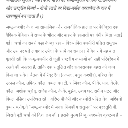
भौगोलिक सुरक्षा
।
यह चिंतन
भारत की
सीमा
-सुरक्षा
के लिए नीति-निर्माण
और राष्ट्रीय विमर्श
–
दोनों स्तरों पर दिशा-दर्शक दस्तावेज़ के रूप में
महत्त्वपूर्ण बन जाता है।
)
जम्मू-कश्मीर के ताजा सामाजिक और राजनीतिक हालात पर केन्द्रित एक
वैश्विक वेबिनार में राज्य के भीतर और बाहर के हालातों पर गंभीर चिंता जताई
गई। चर्चा का सबसे बड़ा केन्द्र रहा – विस्थापित कश्मीरी पंडित समुदाय
और उस पर पड़े लगातार उपेक्षा के साये का सवाल। वेबिनार में यह बात
गूंजती रही कि जम्मू-कश्मीर से जुड़ी राष्ट्रीय कथाओं को सही परिप्रेक्ष्य में
रखने की जरूरत है, ताकि एक संतुलित और सकारात्मक बहस को जन्म
दिया जा सके। बैठक में वीरेंद्र रैना (अध्यक्ष, पनुन कश्मीर), वरिष्ठ नेता
उत्पल कौल, उपिंदर कौल, कमल बगाटी, राजिंदर कौल, पी.के. भान, के.के.
कौल, अशोक च्रोंगू, राजेश कौल, के.के. बुझेव, उत्तम धर, समीम भट्ट और
विमल पंडिता उपस्थित रहे। वरिष्ठ बीजेपी और कश्मीरी पंडित नेता अश्विनी
कुमार च्रोंगू ने “जम्मू-कश्मीर में जनसांख्यिकीय संतुलन” पर प्रस्तुति दी,
जिसने पूरी चर्चा की दिशा तय की। इसके मुख्य बिन्दु अवश्यमेव द्रष्टव्य हैं –