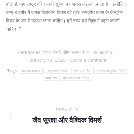
होता है, वहां राष्ट्र की स्थायी सुरक्षा पर खतरा मंडराने लगता है। इसीलिए,
जम्मू-कश्मीर में जनसांख्यिकीय विमर्श को तुरंत राष्ट्रीय बहस के केन्द्रीय
विषय के रूप में उठाया जाना चाहिए। हमें स्वयं इस दिशा में पहल करनी
चाहिए।”
Categories:
विशद विमर्श
,
सीमा समाचारिका
By
admin
February 13, 2026
Leave a comment
Tags:
indian border
जम्मू कश्मीर विकास
पाकिस्तान सीमा
भारत की सांस्कृतिक सीमाएँ
लद्दाख सीमा
सीमा जागरण मंच लेटेस्ट
POST
PREVIOUS
NAVIGATION
जैव सुरक्षा और वैश्विक विमर्श
Previous
post: