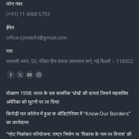
फोन नंबर
(+91) 11 4368 5793
ईमेल
office.sjmdelhi@gmail.com
पता
प्रवासी भवन, 50, पंडित दीन दयाल उपाध्याय मार्ग, नई दिल्ली – 110002
Find us on:
Facebook
X
YouTube
Instagram
page
page
page
page
पोखरण 1998: भारत के उस सामरिक ‘धोखे’ की दास्तां जिसने महाशक्ति
opens
opens
opens
opens
अमेरिका को घुटनों पर ला दिया!
in
in
in
in
new
new
new
new
किरोड़ी मल कॉलेज में हुआ क ऑडिटोरियम में “Know Our Borders”
window
window
window
window
का कार्यक्रम
“ग्रेट निकोबार परियोजना: राष्ट्र निर्माण या ‘विकास के नाम पर विनाश’ की