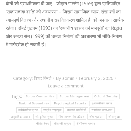
दोनों को प्राथमिकता दी जाए। जोहान गाल्टंग (1969) द्वारा प्रतिपादित
‘सकारात्मक शांति’ की अवधारणा – जिसमें सामाजिक न्याय, संसाधनों का
न्यायपूर्ण वितरण और स्थानीय सशक्तिकरण शामिल हैं, को अपनाना सार्थक
रहेगा। रॉबर्ट पुटनम (1993) का ‘स्थानीय शासन की मजबूती’ का सिद्धांत
और अमर्त्य सेन (1999) की ‘क्षमता निर्माण’ की अवधारणा भी नीति-निर्माण
में मार्गदर्शक हो सकती हैं।
Category:
विशद विमर्श
By
admin
February 2, 2026
Leave a comment
Tags:
Border Communities
Border Management
Cultural Security
National Sovereignty
Psychological Security
भू-राजनीतिक तनाव
मनोवैज्ञानिक सुरक्षा
राष्ट्रीय संप्रभुता
सरकारी रणनीतियाँ
सामाजिक ताना-बाना
सामुदायिक पहचान
सांस्कृतिक सुरक्षा
सीमा जागरण मंच लेटेस्ट
सीमा प्रबंधन
सीमा सुरक्षा
सीमांत क्षेत्र
सीमावर्ती समुदाय
सैन्यीकरण प्रभाव