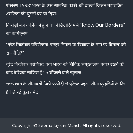
पोखरण 1998: भारत के उस सामरिक ‘धोखे’ की दास्तां जिसने महाशक्ति
opens
opens
opens
opens
अमेरिका को घुटनों पर ला दिया!
in
in
in
in
new
new
new
new
किरोड़ी मल कॉलेज में हुआ क ऑडिटोरियम में “Know Our Borders”
window
window
window
window
का कार्यक्रम
“ग्रेट निकोबार परियोजना: राष्ट्र निर्माण या ‘विकास के नाम पर विनाश’ की
राजनीति?”
ग्रेट निकोबार प्रोजेक्ट: क्या भारत को ‘जैविक संग्रहालय’ बनाए रखने की
कोई वैश्विक साजिश है? 5 चौंकाने वाले खुलासे
राजस्थान के सीमावर्ती जिले फलोदी से प्रेरक पहल: सीमा प्रहरियों के लिए
81 डेजर्ट कूलर भेंट
Copyright © Seema Jagran Manch. All rights reserved.