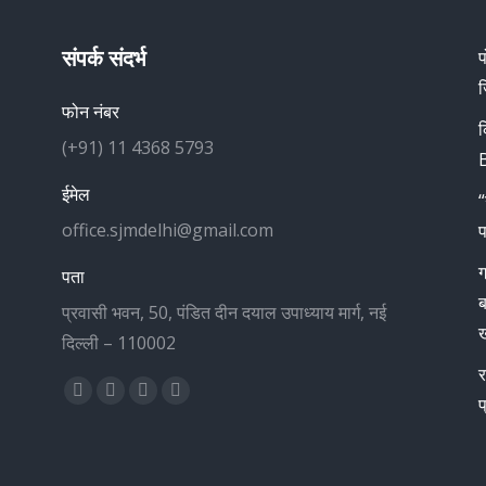
संपर्क संदर्भ
प
ज
फोन नंबर
क
(+91) 11 4368 5793
B
ईमेल
“
office.sjmdelhi@gmail.com
प
ग
पता
ब
प्रवासी भवन, 50, पंडित दीन दयाल उपाध्याय मार्ग, नई
ख
दिल्ली – 110002
र
Find us on:
Facebook
X
YouTube
Instagram
प
page
page
page
page
opens
opens
opens
opens