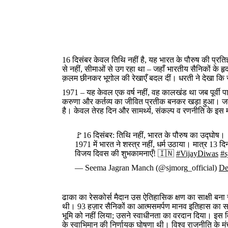
16 दिसंबर केवल तिथि नहीं है, यह भारत के पौरुष की प्रत
से नहीं, सीमाओं से उग रहा था – जहाँ भारतीय सैनिकों के ह
क़लम छीनकर भूगोल की रेखाएँ बदल दीं। धरती ने देखा कि स
1971 – यह केवल एक वर्ष नहीं, वह कालखंड था जब पूर्वी पा
करुणा और कर्तव्य का जीवित प्रतीक बनकर खड़ा हुआ। जब 3
है। केवल तेरह दिन और सामर्थ्य, संकल्प व रणनीति के इस मह
🚩16 दिसंबर: तिथि नहीं, भारत के पौरुष का उद्घोष।
1971 में भारत ने शस्त्र नहीं, धर्म उठाया। मात्र 13 दि
विजय दिवस की शुभकामनाएँ! 🇮🇳
#VijayDiwas
#s
— Seema Jagran Manch (@sjmorg_official)
De
ढाका का रेसकोर्स मैदान उस ऐतिहासिक क्षण का साक्षी बना
थी। 93 हज़ार सैनिकों का आत्मसमर्पण मानव इतिहास का सबस
भूमि को नहीं लिया; उसने स्वाधीनता का वरदान दिया। इस 
के स्वाभिमान की निर्णायक घोषणा थी। विश्व राजनीति के मं