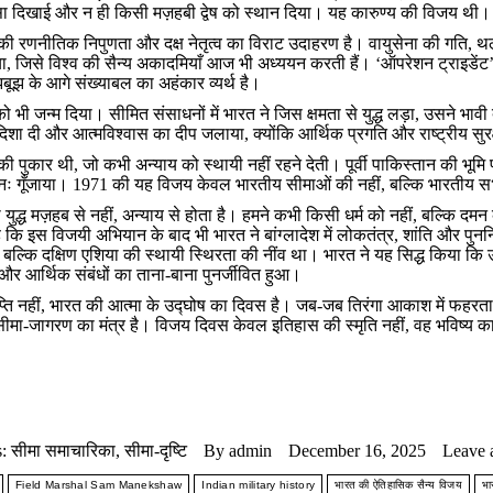
िप्सा दिखाई और न ही किसी मज़हबी द्वेष को स्थान दिया। यह कारुण्य की विजय थी।
 की रणनीतिक निपुणता और दक्ष नेतृत्व का विराट उदाहरण है। वायुसेना की गति, थ
ा, जिसे विश्व की सैन्य अकादमियाँ आज भी अध्ययन करती हैं। ‘ऑपरेशन ट्राइडेंट’
ूझ के आगे संख्याबल का अहंकार व्यर्थ है।
 को भी जन्म दिया। सीमित संसाधनों में भारत ने जिस क्षमता से युद्ध लड़ा, उसने भावी
शा दी और आत्मविश्वास का दीप जलाया, क्योंकि आर्थिक प्रगति और राष्ट्रीय सुरक्
 पुकार थी, जो कभी अन्याय को स्थायी नहीं रहने देती। पूर्वी पाकिस्तान की भूमि 
ुनः गूँजाया। 1971 की यह विजय केवल भारतीय सीमाओं की नहीं, बल्कि भारतीय सभ
ा युद्ध मज़हब से नहीं, अन्याय से होता है। हमने कभी किसी धर्म को नहीं, बल्कि द
ि इस विजयी अभियान के बाद भी भारत ने बांग्लादेश में लोकतंत्र, शांति और पुनर्
बल्कि दक्षिण एशिया की स्थायी स्थिरता की नींव था। भारत ने यह सिद्ध किया कि 
, और आर्थिक संबंधों का ताना-बाना पुनर्जीवित हुआ।
ति नहीं, भारत की आत्मा के उद्घोष का दिवस है। जब-जब तिरंगा आकाश में फहरता 
ह सीमा-जागरण का मंत्र है। विजय दिवस केवल इतिहास की स्मृति नहीं, वह भविष्य क
s:
सीमा समाचारिका
,
सीमा-दृष्टि
By
admin
December 16, 2025
Leave 
Field Marshal Sam Manekshaw
Indian military history
भारत की ऐतिहासिक सैन्य विजय
भा