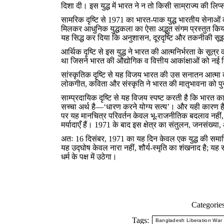
दिशा दी। इस युद्ध में भारत ने न तो किसी साम्राज्य की ल
सामरिक दृष्टि से 1971 का भारत-पाक युद्ध भारतीय सेनाओं
मिलकर आधुनिक युद्धकला का ऐसा अद्भुत संगम प्रस्तुत किय
यह सिद्ध कर दिया कि अनुशासन, दूरदृष्टि और तकनीकी सूझब
आर्थिक दृष्टि से इस युद्ध ने भारत की आत्मनिर्भरता के सूत्र
था जिसने भारत की औद्योगिक व वित्तीय आकांक्षाओं को नई दि
सांस्कृतिक दृष्टि से यह विजय भारत की उस सनातन आत्मा की
लोकगीत, कविता और संस्कृति ने भारत की मातृभावना को प
साम्प्रदायिक दृष्टि से यह विजय स्पष्ट करती है कि भारत क
सच्चा अर्थ है—‘धारण करने योग्य सत्य’। और यही कारण है क
पर यह मानचित्र परिवर्तन केवल भू-राजनीतिक बदलाव नहीं, 
मर्यादाएँ हैं। 1971 के बाद इस क्षेत्र का संतुलन, जनसंख्या
अतः 16 दिसंबर, 1971 का यह दिन केवल एक युद्ध की समाप्
यह उद्घोष केवल नारा नहीं, शौर्य-स्मृति का शंखनाद है; य
धर्म के पक्ष में उठेगा।
Categorie
Tags:
Bangladesh Liberation War