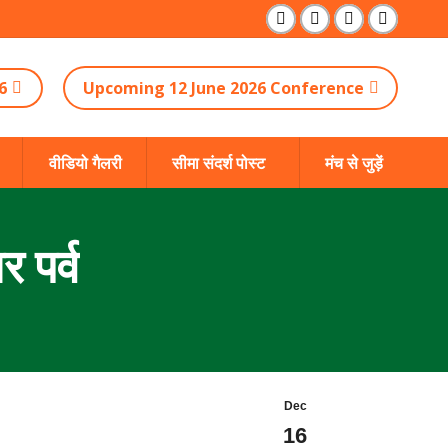
Facebook
YouTube
X
Instagram
page
page
page
page
6
Upcoming 12 June 2026 Conference
opens
opens
opens
opens
in
in
in
in
new
new
new
new
वीडियो गैलरी
सीमा संदर्श पोस्ट
मंच से जुड़ें
window
window
window
window
र पर्व
Dec
16