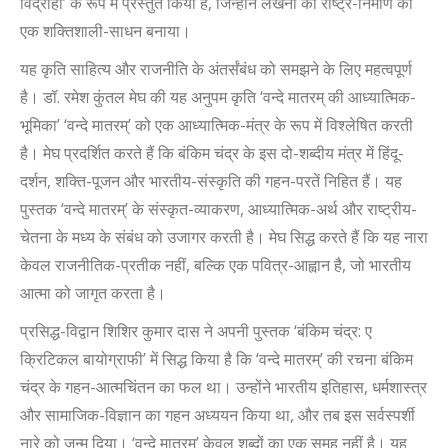
विद्रोही
’
के रूप में प्रस्तुत किया है
,
जिन्होंने लेखनी को राष्ट्र-निर्माण का
एक शक्तिशाली-साधन बनाया।
यह कृति साहित्य और राजनीति के अंतर्संबंध को समझने के लिए महत्वपूर्ण
है। डॉ. रमेश कुंतल मेघ की यह अनुपम कृति
‘
वन्दे मातरम् की आध्यात्मिक-
भूमिका
’
‘
वन्दे मातरम्
’
को एक आध्यात्मिक-मंत्र के रूप में विश्लेषित करती
है। मेघ प्रदर्शित करते हैं कि बंकिम चंद्र के इस दो-शब्दीय मंत्र में हिंदू-
दर्शन
,
शक्ति-पूजन और भारतीय-संस्कृति की गहन-परतें निहित हैं। यह
पुस्तक
‘
वन्दे मातरम्
’
के संस्कृत-व्याकरण
,
आध्यात्मिक-अर्थ और राष्ट्रीय-
चेतना के मध्य के संबंध को उजागर करती है। मेघ सिद्ध करते हैं कि यह नारा
केवल राजनीतिक-प्रतीक नहीं
,
बल्कि एक पवित्र-आह्वान है
,
जो भारतीय
आत्मा को जागृत करता है।
प्रसिद्ध-विद्वान शिशिर कुमार दास ने अपनी पुस्तक
‘
बंकिम चंद्र: ए
क्रिटिकल बायोग्राफी
’
में सिद्ध किया है कि
‘
वन्दे मातरम्
’
की रचना बंकिम
चंद्र के गहन-आत्मचिंतन का फल था। उन्होंने भारतीय इतिहास
,
धर्मशास्त्र
और सामाजिक-विज्ञान का गहन अध्ययन किया था
,
और तब इस सर्वस्पर्शी
नारे को जन्म दिया।
‘
वन्दे मातरम्
’
केवल शब्दों का एक समूह नहीं है। यह