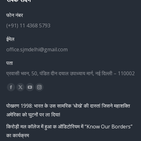
फोन नंबर
(+91) 11 4368 5793
ईमेल
office.sjmdelhi@gmail.com
पता
प्रवासी भवन, 50, पंडित दीन दयाल उपाध्याय मार्ग, नई दिल्ली – 110002
Find us on:
Facebook
X
YouTube
Instagram
page
page
page
page
पोखरण 1998: भारत के उस सामरिक ‘धोखे’ की दास्तां जिसने महाशक्ति
opens
opens
opens
opens
अमेरिका को घुटनों पर ला दिया!
in
in
in
in
new
new
new
new
किरोड़ी मल कॉलेज में हुआ क ऑडिटोरियम में “Know Our Borders”
window
window
window
window
का कार्यक्रम