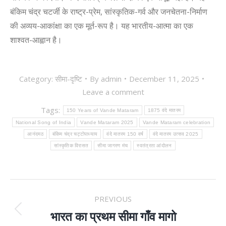
बंकिम चंद्र चटर्जी के राष्ट्र-प्रेम
,
सांस्कृतिक-गर्व और जनचेतना-निर्माण
की अव्यय-आकांक्षा का एक मूर्त-रूप है। यह भारतीय-आत्मा का एक
शाश्वत-आह्वान है।
Category:
सीमा-दृष्टि
By
admin
December 11, 2025
Leave a comment
Tags:
150 Years of Vande Mataram
1875 वंदे मातरम
National Song of India
Vande Mataram 2025
Vande Mataram celebration
आनंदमठ
बंकिम चंद्र चट्टोपाध्याय
वंदे मातरम 150 वर्ष
वंदे मातरम उत्सव 2025
सांस्कृतिक विरासत
सीमा जागरण मंच
स्वतंत्रता आंदोलन
POST
PREVIOUS
NAVIGATION
भारत का प्रथम सीमा गाँव मागो
Previous