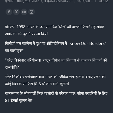
प्रवासी भवन, 50, पंडित दीन दयाल उपाध्याय मार्ग, नई दिल्ली – 110002
Find us on:
Facebook
X
YouTube
Instagram
page
page
page
page
पोखरण 1998: भारत के उस सामरिक ‘धोखे’ की दास्तां जिसने महाशक्ति
opens
opens
opens
opens
अमेरिका को घुटनों पर ला दिया!
in
in
in
in
new
new
new
new
किरोड़ी मल कॉलेज में हुआ क ऑडिटोरियम में “Know Our Borders”
window
window
window
window
का कार्यक्रम
“ग्रेट निकोबार परियोजना: राष्ट्र निर्माण या ‘विकास के नाम पर विनाश’ की
राजनीति?”
ग्रेट निकोबार प्रोजेक्ट: क्या भारत को ‘जैविक संग्रहालय’ बनाए रखने की
कोई वैश्विक साजिश है? 5 चौंकाने वाले खुलासे
राजस्थान के सीमावर्ती जिले फलोदी से प्रेरक पहल: सीमा प्रहरियों के लिए
81 डेजर्ट कूलर भेंट