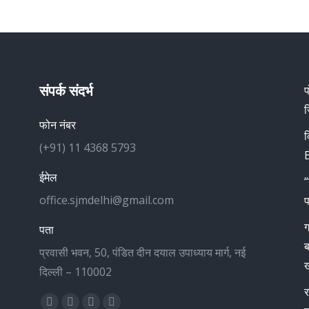
संपर्क संदर्भ
प
ज
फोन नंबर
क
(+91) 11 4368 5793
B
ईमेल
“
office.sjmdelhi@gmail.com
प
ग
पता
ब
प्रवासी भवन, 50, पंडित दीन दयाल उपाध्याय मार्ग, नई
ख
दिल्ली – 110002
र
Find us on: