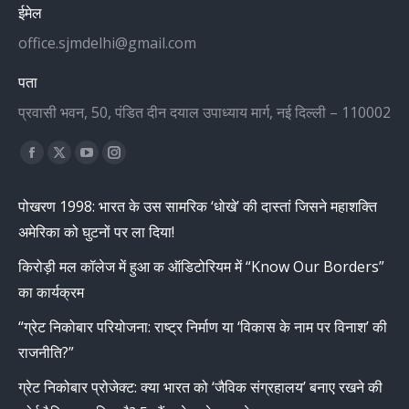
ईमेल
office.sjmdelhi@gmail.com
पता
प्रवासी भवन, 50, पंडित दीन दयाल उपाध्याय मार्ग, नई दिल्ली – 110002
Find us on:
Facebook
X
YouTube
Instagram
page
page
page
page
पोखरण 1998: भारत के उस सामरिक ‘धोखे’ की दास्तां जिसने महाशक्ति
opens
opens
opens
opens
अमेरिका को घुटनों पर ला दिया!
in
in
in
in
new
new
new
new
किरोड़ी मल कॉलेज में हुआ क ऑडिटोरियम में “Know Our Borders”
window
window
window
window
का कार्यक्रम
“ग्रेट निकोबार परियोजना: राष्ट्र निर्माण या ‘विकास के नाम पर विनाश’ की
राजनीति?”
ग्रेट निकोबार प्रोजेक्ट: क्या भारत को ‘जैविक संग्रहालय’ बनाए रखने की