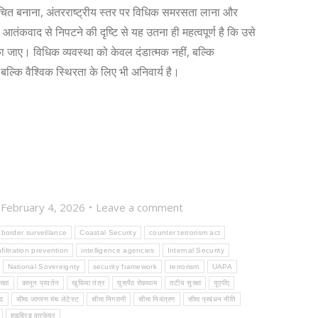
ोचित बनाना, अंतरराष्ट्रीय स्तर पर विधिक समरसता लाना और
ंकवाद से निपटने की दृष्टि से यह उतना ही महत्वपूर्ण है कि उसे
जाए। विधिक व्यवस्था को केवल दंडात्मक नहीं, बल्कि
, बल्कि वैश्विक स्थिरता के लिए भी अनिवार्य है।
February 4, 2026
Leave a comment
border surveillance
Coastal Security
counter terrorism act
nfiltration prevention
intelligence agencies
Internal Security
National Sovereignty
security framework
terrorism
UAPA
क्षा
कानून प्रवर्तन
खुफिया तंत्र
घुसपैठ रोकथाम
तटीय सुरक्षा
यूएपीए
द
सीमा जागरण मंच लेटेस्ट
सीमा निगरानी
सीमा नियंत्रण
सीमा प्रबंधन नीति
हाइब्रिड वारफेयर