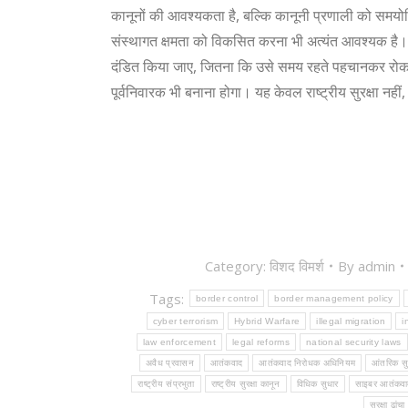
कानूनों की आवश्यकता है, बल्कि कानूनी प्रणाली को समय
संस्थागत क्षमता को विकसित करना भी अत्यंत आवश्यक है। आत
दंडित किया जाए, जितना कि उसे समय रहते पहचानकर रोका 
पूर्वनिवारक भी बनाना होगा। यह केवल राष्ट्रीय सुरक्षा नहीं
Category:
विशद विमर्श
By
admin
Tags:
border control
border management policy
cyber terrorism
Hybrid Warfare
illegal migration
i
law enforcement
legal reforms
national security laws
अवैध प्रवासन
आतंकवाद
आतंकवाद निरोधक अधिनियम
आंतरिक सुर
राष्ट्रीय संप्रभुता
राष्ट्रीय सुरक्षा कानून
विधिक सुधार
साइबर आतंकवा
सुरक्षा ढांचा