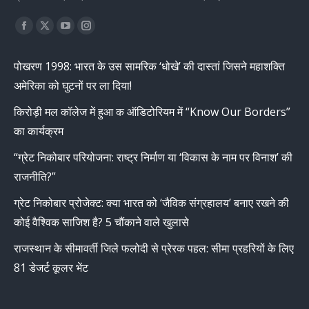
Find us on:
Facebook
X
YouTube
Instagram
page
page
page
page
पोखरण 1998: भारत के उस सामरिक ‘धोखे’ की दास्तां जिसने महाशक्ति
opens
opens
opens
opens
अमेरिका को घुटनों पर ला दिया!
in
in
in
in
new
new
new
new
किरोड़ी मल कॉलेज में हुआ क ऑडिटोरियम में “Know Our Borders”
window
window
window
window
का कार्यक्रम
“ग्रेट निकोबार परियोजना: राष्ट्र निर्माण या ‘विकास के नाम पर विनाश’ की
राजनीति?”
ग्रेट निकोबार प्रोजेक्ट: क्या भारत को ‘जैविक संग्रहालय’ बनाए रखने की
कोई वैश्विक साजिश है? 5 चौंकाने वाले खुलासे
राजस्थान के सीमावर्ती जिले फलोदी से प्रेरक पहल: सीमा प्रहरियों के लिए
81 डेजर्ट कूलर भेंट