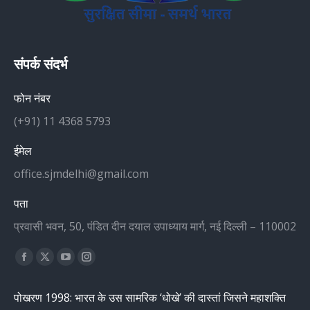
संपर्क संदर्भ
फोन नंबर
(+91) 11 4368 5793
ईमेल
office.sjmdelhi@gmail.com
पता
प्रवासी भवन, 50, पंडित दीन दयाल उपाध्याय मार्ग, नई दिल्ली – 110002
Find us on:
Facebook
X
YouTube
Instagram
page
page
page
page
पोखरण 1998: भारत के उस सामरिक ‘धोखे’ की दास्तां जिसने महाशक्ति
opens
opens
opens
opens