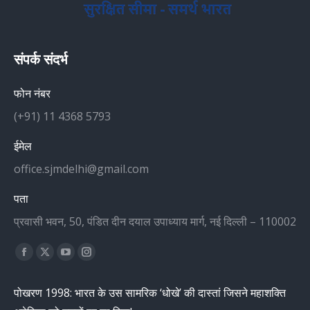
संपर्क संदर्भ
फोन नंबर
(+91) 11 4368 5793
ईमेल
office.sjmdelhi@gmail.com
पता
प्रवासी भवन, 50, पंडित दीन दयाल उपाध्याय मार्ग, नई दिल्ली – 110002
Find us on:
Facebook
X
YouTube
Instagram
page
page
page
page
पोखरण 1998: भारत के उस सामरिक ‘धोखे’ की दास्तां जिसने महाशक्ति
opens
opens
opens
opens