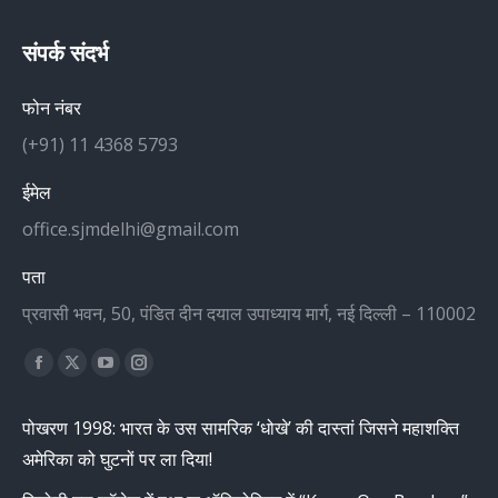
संपर्क संदर्भ
फोन नंबर
(+91) 11 4368 5793
ईमेल
office.sjmdelhi@gmail.com
पता
प्रवासी भवन, 50, पंडित दीन दयाल उपाध्याय मार्ग, नई दिल्ली – 110002
Find us on:
Facebook
X
YouTube
Instagram
page
page
page
page
पोखरण 1998: भारत के उस सामरिक ‘धोखे’ की दास्तां जिसने महाशक्ति
opens
opens
opens
opens
अमेरिका को घुटनों पर ला दिया!
in
in
in
in
new
new
new
new