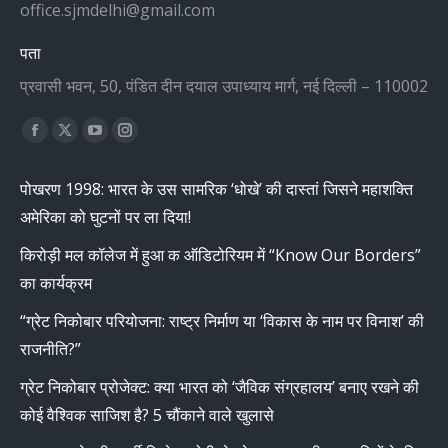
office.sjmdelhi@gmail.com
पता
प्रवासी भवन, 50, पंडित दीन दयाल उपाध्याय मार्ग, नई दिल्ली – 110002
Find us on:
Facebook
X
YouTube
Instagram
page
page
page
page
पोखरण 1998: भारत के उस सामरिक ‘धोखे’ की दास्तां जिसने महाशक्ति
opens
opens
opens
opens
अमेरिका को घुटनों पर ला दिया!
in
in
in
in
new
new
new
new
किरोड़ी मल कॉलेज में हुआ क ऑडिटोरियम में “Know Our Borders”
window
window
window
window
का कार्यक्रम
“ग्रेट निकोबार परियोजना: राष्ट्र निर्माण या ‘विकास के नाम पर विनाश’ की
राजनीति?”
ग्रेट निकोबार प्रोजेक्ट: क्या भारत को ‘जैविक संग्रहालय’ बनाए रखने की
कोई वैश्विक साजिश है? 5 चौंकाने वाले खुलासे