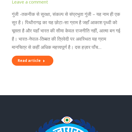
Leave a comment
गुंजी -तकनीक से सुरक्षा, संकल्प से संप्रभुता गुंजी – यह नाम ही एक
सुर है। पिथौरागढ़ का यह छोटा-सा ग्राम है जहाँ आकाश पृथ्वी को
चूमता है और यहाँ भारत की सीमा केवल राजनीति नहीं, आत्मा बन गई
है। भारत-नेपाल-तिब्बत की त्रिवेदी पर अवस्थित यह ग्राम
मानचित्र से कहीं अधिक महत्त्वपूर्ण है। दस हज़ार पाँच…
Read article