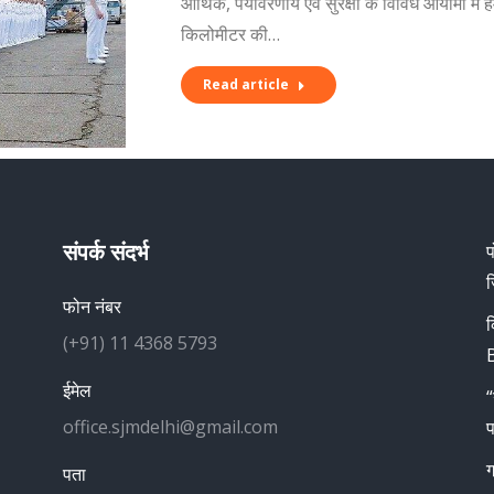
आर्थिक, पर्यावरणीय एवं सुरक्षा के विविध आयामों मे
किलोमीटर की…
Read article
संपर्क संदर्भ
प
ज
फोन नंबर
क
(+91) 11 4368 5793
B
ईमेल
“
office.sjmdelhi@gmail.com
प
ग
पता