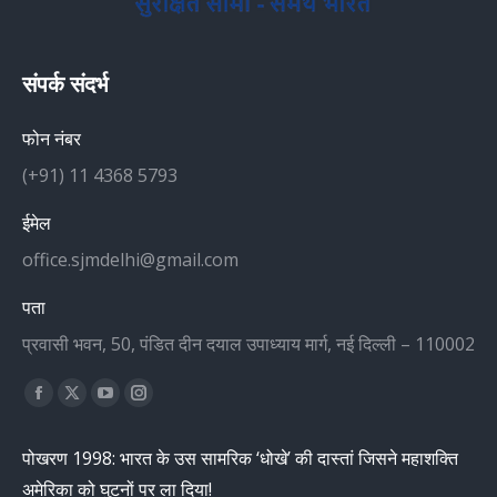
संपर्क संदर्भ
फोन नंबर
(+91) 11 4368 5793
ईमेल
office.sjmdelhi@gmail.com
पता
प्रवासी भवन, 50, पंडित दीन दयाल उपाध्याय मार्ग, नई दिल्ली – 110002
Find us on:
Facebook
X
YouTube
Instagram
page
page
page
page
पोखरण 1998: भारत के उस सामरिक ‘धोखे’ की दास्तां जिसने महाशक्ति
opens
opens
opens
opens
अमेरिका को घुटनों पर ला दिया!
in
in
in
in