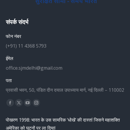
संपर्क संदर्भ
फोन नंबर
(+91) 11 4368 5793
ईमेल
office.sjmdelhi@gmail.com
पता
प्रवासी भवन, 50, पंडित दीन दयाल उपाध्याय मार्ग, नई दिल्ली – 110002
Find us on:
Facebook
X
YouTube
Instagram
page
page
page
page
पोखरण 1998: भारत के उस सामरिक ‘धोखे’ की दास्तां जिसने महाशक्ति
opens
opens
opens
opens
अमेरिका को घुटनों पर ला दिया!
in
in
in
in