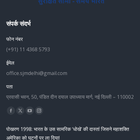
संपर्क संदर्भ
फोन नंबर
(+91) 11 4368 5793
ईमेल
office.sjmdelhi@gmail.com
पता
प्रवासी भवन, 50, पंडित दीन दयाल उपाध्याय मार्ग, नई दिल्ली – 110002
Find us on:
Facebook
X
YouTube
Instagram
page
page
page
page
पोखरण 1998: भारत के उस सामरिक ‘धोखे’ की दास्तां जिसने महाशक्ति
opens
opens
opens
opens
अमेरिका को घुटनों पर ला दिया!
in
in
in
in