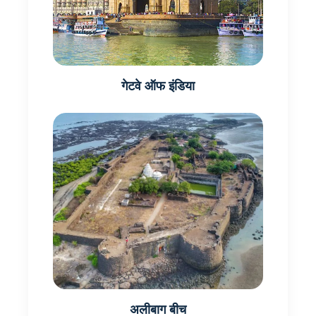
गेटवे ऑफ इंडिया
अलीबाग बीच