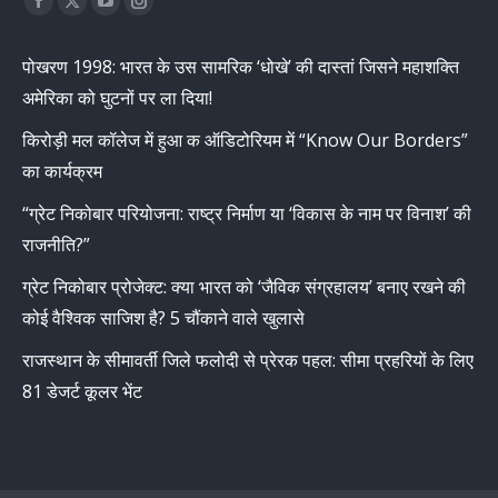
Find us on:
Facebook
X
YouTube
Instagram
page
page
page
page
पोखरण 1998: भारत के उस सामरिक ‘धोखे’ की दास्तां जिसने महाशक्ति
opens
opens
opens
opens
अमेरिका को घुटनों पर ला दिया!
in
in
in
in
new
new
new
new
किरोड़ी मल कॉलेज में हुआ क ऑडिटोरियम में “Know Our Borders”
window
window
window
window
का कार्यक्रम
“ग्रेट निकोबार परियोजना: राष्ट्र निर्माण या ‘विकास के नाम पर विनाश’ की
राजनीति?”
ग्रेट निकोबार प्रोजेक्ट: क्या भारत को ‘जैविक संग्रहालय’ बनाए रखने की
कोई वैश्विक साजिश है? 5 चौंकाने वाले खुलासे
राजस्थान के सीमावर्ती जिले फलोदी से प्रेरक पहल: सीमा प्रहरियों के लिए
81 डेजर्ट कूलर भेंट