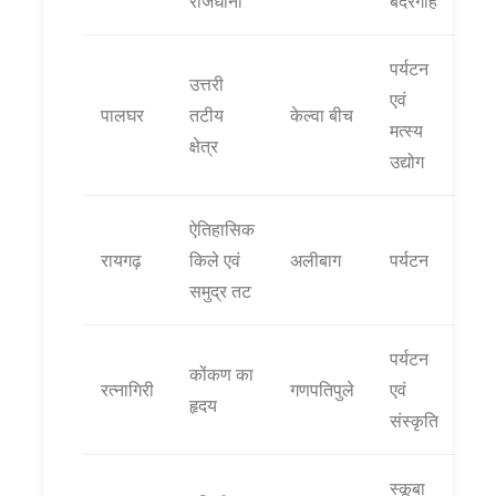
राजधानी
बंदरगाह
पर्यटन
उत्तरी
एवं
पालघर
तटीय
केल्वा बीच
मत्स्य
क्षेत्र
उद्योग
ऐतिहासिक
रायगढ़
किले एवं
अलीबाग
पर्यटन
समुद्र तट
पर्यटन
कोंकण का
रत्नागिरी
गणपतिपुले
एवं
हृदय
संस्कृति
स्कूबा