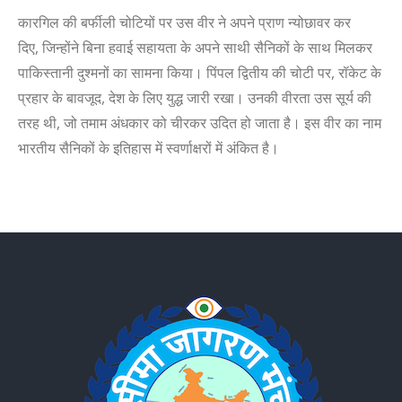
कारगिल की बर्फीली चोटियों पर उस वीर ने अपने प्राण न्योछावर कर
दिए
,
जिन्होंने बिना हवाई सहायता के अपने साथी सैनिकों के साथ मिलकर
पाकिस्तानी दुश्मनों का सामना किया। पिंपल द्वितीय की चोटी पर
,
रॉकेट के
प्रहार के बावजूद
,
देश के लिए
युद्ध
जारी रख
। उ
न
की वीरता उस सूर्य की
तरह थी
,
जो तमाम अंधकार को चीरकर उ
दित हो जा
ता है। इस वीर का नाम
भारतीय सैनिकों के इतिहास में स्वर्णाक्षरों में अंकित है।