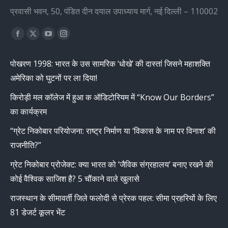
प्रवासी भवन, 50, पंडित दीन दयाल उपाध्याय मार्ग, नई दिल्ली – 110002
Find us on:
Facebook
X
YouTube
Instagram
page
page
page
page
पोखरण 1998: भारत के उस सामरिक ‘धोखे’ की दास्तां जिसने महाशक्ति
opens
opens
opens
opens
अमेरिका को घुटनों पर ला दिया!
in
in
in
in
new
new
new
new
किरोड़ी मल कॉलेज में हुआ क ऑडिटोरियम में “Know Our Borders”
window
window
window
window
का कार्यक्रम
“ग्रेट निकोबार परियोजना: राष्ट्र निर्माण या ‘विकास के नाम पर विनाश’ की
राजनीति?”
ग्रेट निकोबार प्रोजेक्ट: क्या भारत को ‘जैविक संग्रहालय’ बनाए रखने की
कोई वैश्विक साजिश है? 5 चौंकाने वाले खुलासे
राजस्थान के सीमावर्ती जिले फलोदी से प्रेरक पहल: सीमा प्रहरियों के लिए
81 डेजर्ट कूलर भेंट