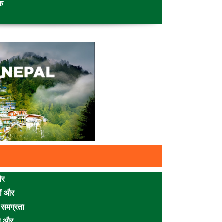
चक
और
ों और
 समग्रता
ीय और