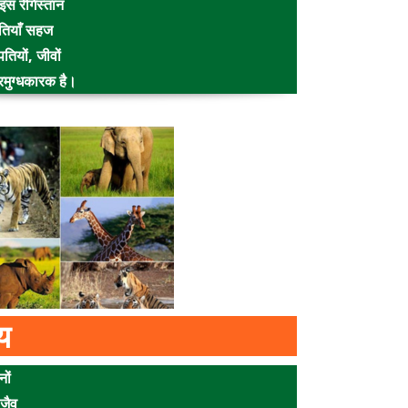
 इस रेगिस्तान
ौतियाँ सहज
तियों, जीवों
्रमुग्धकारक है।
य
नों
 जैव