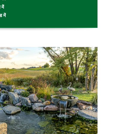
में
 में