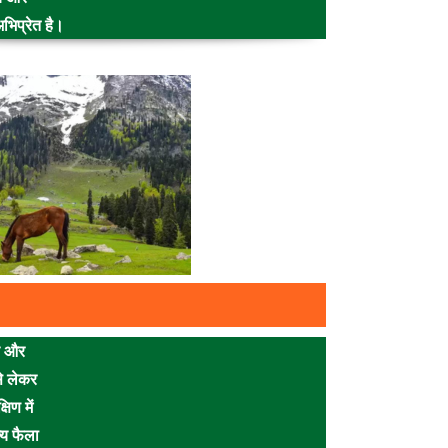
भिप्रेत है।
्य और
से लेकर
षिण में
्य फैला