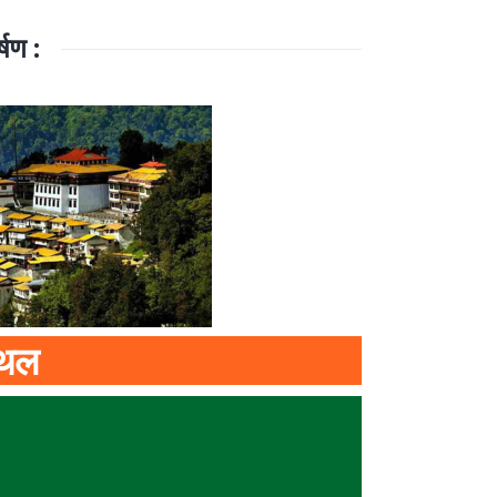
्षण :
्थल